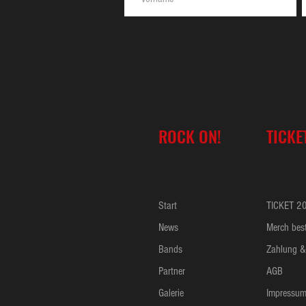
ROCK ON!
TICKE
Start
TICKET 2
News
Merch best
Bands
Zahlung &
Partner
AGB
Galerie
Impressu