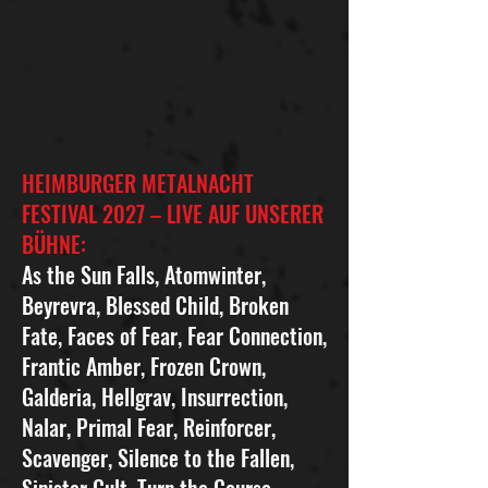
HEIMBURGER METALNACHT
FESTIVAL 2027 – LIVE AUF UNSERER
BÜHNE:
As the Sun Falls, Atomwinter,
Beyrevra, Blessed Child, Broken
Fate, Faces of Fear, Fear Connection,
Frantic Amber, Frozen Crown,
Galderia, Hellgrav, Insurrection,
Nalar, Primal Fear, Reinforcer,
Scavenger, Silence to the Fallen,
Sinister Cult, Turn the Course,